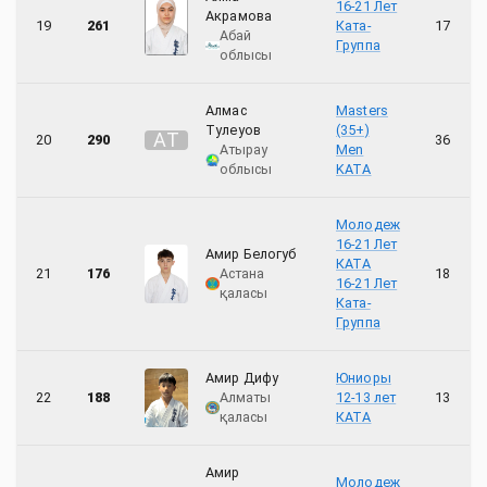
16-21 Лет
Акрамова
19
261
Ката-
17
Абай
Группа
облысы
Алмас
Masters
Тулеуов
(35+)
А
Т
20
290
36
Атырау
Men
облысы
KATA
Молодеж
16-21 Лет
Амир Белогуб
КАТА
21
176
Астана
18
16-21 Лет
қаласы
Ката-
Группа
Амир Дифу
Юниоры
22
188
Алматы
12-13 лет
13
қаласы
КАТА
Амир
Молодеж