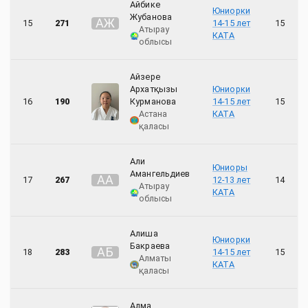
Айбике
Юниорки
Жубанова
А
Ж
15
271
14-15 лет
15
Атырау
КАТА
облысы
Айзере
Архатқызы
Юниорки
16
190
Курманова
14-15 лет
15
Астана
КАТА
қаласы
Али
Юниоры
Амангельдиев
А
А
17
267
12-13 лет
14
Атырау
КАТА
облысы
Алиша
Юниорки
Бакраева
А
Б
18
283
14-15 лет
15
Алматы
КАТА
қаласы
Алма