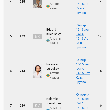
4
245
14
Астана
14-15 Лет
қаласы
Ката-
Группа
Юниоры
Eduard
12-13 лет
Kuchinsky
КАТА
E
K
5
252
14
Алматы
12-13 Лет
қаласы
Ката-
Группа
Юниоры
Iskander
14-15 лет
Salyukov
КАТА
6
243
15
Астана
14-15 Лет
қаласы
Ката-
Группа
Юниорки
Kalamkas
14-15 лет
Zarykkhan
КАТА
K
Z
7
259
16
Алматы
14-15 Лет