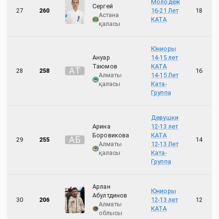
Молодеж
Сергей
27
260
16-21 Лет
18
Астана
КАТА
қаласы
Юниоры
Ануар
14-15 лет
Таюмов
КАТА
А
Т
28
258
16
Алматы
14-15 Лет
қаласы
Ката-
Группа
Девушки
Арина
12-13 лет
Боровикова
КАТА
А
Б
29
255
14
Алматы
12-13 Лет
қаласы
Ката-
Группа
Арлан
Юниоры
Абултдинов
30
206
12-13 лет
12
Алматы
КАТА
облысы