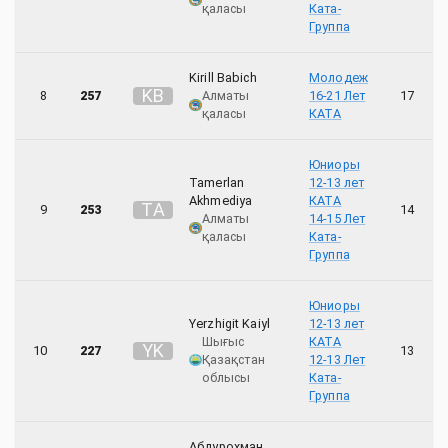
қаласы
Ката-
Группа
Kirill Babich
Молодеж
K
B
8
257
Алматы
16-21 Лет
17
қаласы
КАТА
Юниоры
Tamerlan
12-13 лет
Akhmediya
КАТА
T
A
9
253
14
Алматы
14-15 Лет
қаласы
Ката-
Группа
Юниоры
Yerzhigit Kaiyl
12-13 лет
Шығыс
КАТА
Y
K
10
227
13
Қазақстан
12-13 Лет
облысы
Ката-
Группа
Абдурохман