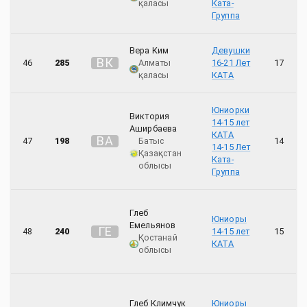
қаласы
Ката-
Группа
Вера Ким
Девушки
В
К
46
285
Алматы
16-21 Лет
17
қаласы
КАТА
Юниорки
Виктория
14-15 лет
Аширбаева
КАТА
В
А
47
198
Батыс
14
14-15 Лет
Қазақстан
Ката-
облысы
Группа
Глеб
Юниоры
Емельянов
Г
Е
48
240
14-15 лет
15
Қостанай
КАТА
облысы
Глеб Климчук
Юниоры