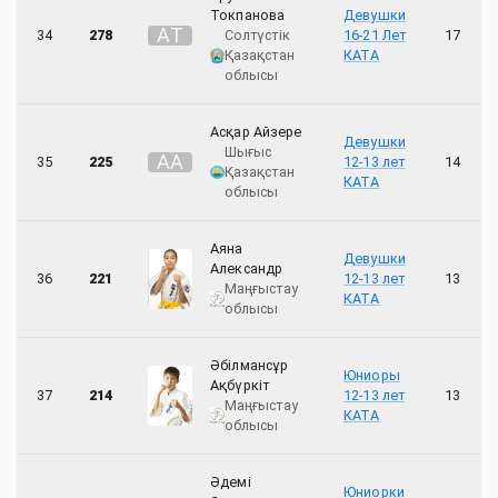
Токпанова
Девушки
А
Т
34
278
Солтүстік
16-21 Лет
17
Қазақстан
КАТА
облысы
Асқар Айзере
Девушки
Шығыс
А
А
35
225
12-13 лет
14
Қазақстан
КАТА
облысы
Аяна
Девушки
Александр
36
221
12-13 лет
13
Маңғыстау
КАТА
облысы
Әбілмансұр
Юниоры
Ақбүркіт
37
214
12-13 лет
13
Маңғыстау
КАТА
облысы
Әдемі
Юниорки