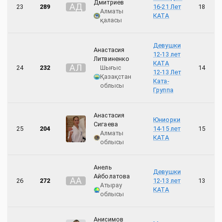
Дмитриев
А
Д
23
289
16-21 Лет
18
Алматы
КАТА
қаласы
Девушки
Анастасия
12-13 лет
Литвиненко
КАТА
А
Л
24
232
Шығыс
14
12-13 Лет
Қазақстан
Ката-
облысы
Группа
Анастасия
Юниорки
Сигаева
25
204
14-15 лет
15
Алматы
КАТА
облысы
Анель
Девушки
Айболатова
А
А
26
272
12-13 лет
13
Атырау
КАТА
облысы
Анисимов