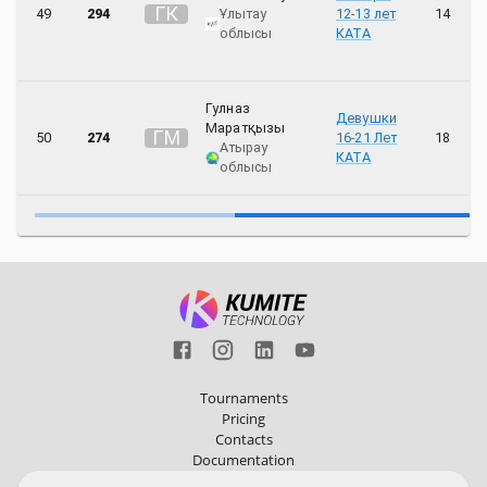
Г
К
49
294
Ұлытау
12-13 лет
14
облысы
КАТА
Гулназ
Девушки
Mаратқызы
Г
M
50
274
16-21 Лет
18
Атырау
КАТА
облысы
Tournaments
Pricing
Contacts
Documentation