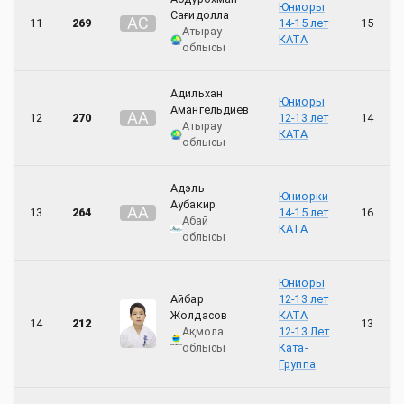
Юниоры
Сағидолла
А
С
11
269
14-15 лет
15
Атырау
КАТА
облысы
Адильхан
Юниоры
Амангельдиев
А
А
12
270
12-13 лет
14
Атырау
КАТА
облысы
Адэль
Юниорки
Аубакир
А
А
13
264
14-15 лет
16
Абай
КАТА
облысы
Юниоры
Айбар
12-13 лет
Жолдасов
КАТА
14
212
13
Ақмола
12-13 Лет
облысы
Ката-
Группа