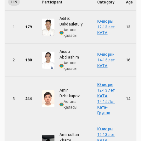
119
Participant
Category
Age
7
Солтүстік Қазақстан облысы
Adilet
Юниоры
2
Ұлытау облысы
Bakdauletuly
1
179
12-13 лет
13
Астана
КАТА
қаласы
10
Шығыс Қазақстан облысы
Aissu
Юниорки
Abdiashim
2
180
14-15 лет
16
Астана
КАТА
қаласы
Юниоры
Amir
12-13 лет
Dzhakupov
КАТА
3
244
14
Астана
14-15 Лет
қаласы
Ката-
Группа
Юниоры
Amirsultan
12-13 лет
Zhami
КАТА