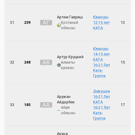
Артем Гавриш
Юниоры
А
Г
31
239
Қостанай
12-13 лет
13
облысы
КАТА
Юниоры
14-15 лет
Артур Круцкий
КАТА
А
К
32
248
Алматы
15
16-21 Лет
қаласы
Ката-
Группа
Девушки
Аружан
16-21 Лет
Айдарбек
КАТА
А
А
33
185
17
Абай
16-21 Лет
облысы
Ката-
Группа
Аруна