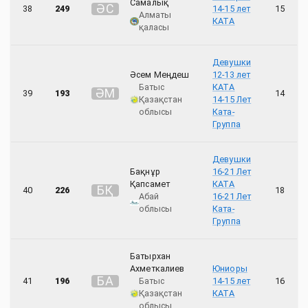
Самалық
Ә
С
38
249
14-15 лет
15
Алматы
КАТА
қаласы
Девушки
Әсем Меңдеш
12-13 лет
Батыс
КАТА
Ә
М
39
193
14
Қазақстан
14-15 Лет
облысы
Ката-
Группа
Девушки
Бақнұр
16-21 Лет
Қапсамет
КАТА
Б
Қ
40
226
18
Абай
16-21 Лет
облысы
Ката-
Группа
Батырхан
Ахметкалиев
Юниоры
Б
А
41
196
Батыс
14-15 лет
16
Қазақстан
КАТА
облысы