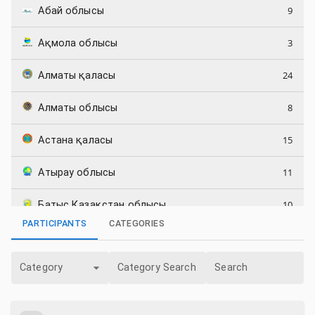
9
Абай облысы
3
Ақмола облысы
24
Алматы қаласы
8
Алматы облысы
15
Астана қаласы
11
Атырау облысы
10
Батыс Қазақстан облысы
PARTICIPANTS
CATEGORIES
5
Жетісу облысы
Category
Category Search
Search
7
Қостанай облысы
8
Маңғыстау облысы