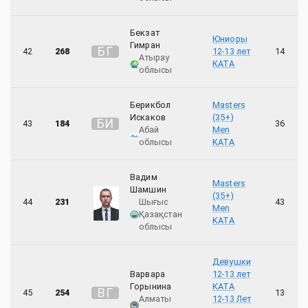
Бекзат
Юниоры
Гимран
Б
Г
42
268
12-13 лет
14
Атырау
КАТА
облысы
Берикбол
Masters
Искаков
(35+)
Б
И
43
184
36
Абай
Men
облысы
KATA
Вадим
Masters
Шамшин
(35+)
44
231
Шығыс
43
Men
Қазақстан
KATA
облысы
Девушки
Варвара
12-13 лет
Горынина
КАТА
В
Г
45
254
13
Алматы
12-13 Лет