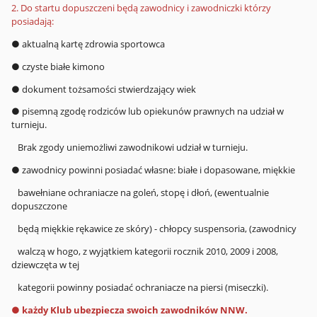
2. Do startu dopuszczeni będą zawodnicy i zawodniczki którzy
posiadają:
● aktualną kartę zdrowia sportowca
● czyste białe kimono
● dokument tożsamości stwierdzający wiek
● pisemną zgodę rodziców lub opiekunów prawnych na udział w
turnieju.
Brak zgody uniemożliwi zawodnikowi udział w turnieju.
● zawodnicy powinni posiadać własne: białe i dopasowane, miękkie
bawełniane ochraniacze na goleń, stopę i dłoń, (ewentualnie
dopuszczone
będą miękkie rękawice ze skóry) - chłopcy suspensoria, (zawodnicy
walczą w hogo, z wyjątkiem kategorii rocznik 2010, 2009 i 2008,
dziewczęta w tej
kategorii powinny posiadać ochraniacze na piersi (miseczki).
● każdy Klub ubezpiecza swoich zawodników NNW.