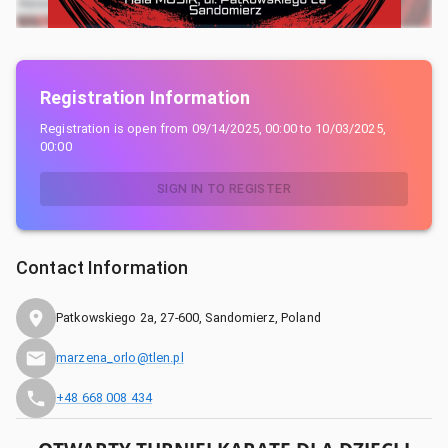
Registration Information
Registration is open from
09/14/2025, 00:00
to
10/03/2025,
00:00
SIGN IN TO REGISTER
Contact Information
Patkowskiego 2a, 27-600, Sandomierz, Poland
marzena_orlo@tlen.pl
+48 668 008 434