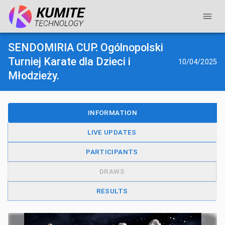
SENDOMIRIA CUP. Ogólnopolski
Turniej Karate dla Dzieci i
10/04/2025
Młodzieży.
INFORMATION
LIVE UPDATES
PARTICIPANTS
DRAWS
RESULTS