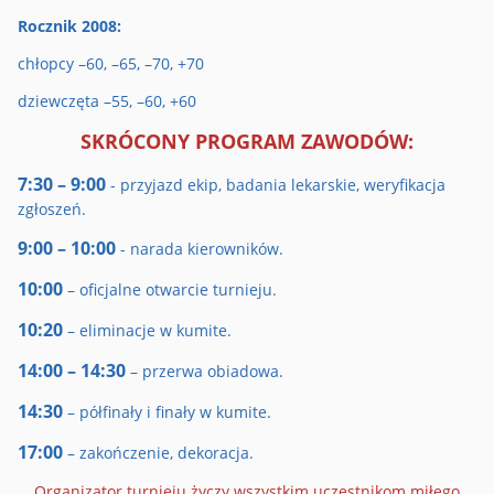
Rocznik 2008:
chłopcy –60, –65, –70, +70
dziewczęta –55, –60, +60
SKRÓCONY PROGRAM ZAWODÓW:
7:30 – 9:00
- przyjazd ekip, badania lekarskie, weryfikacja
zgłoszeń.
9:00 – 10:00
- narada kierowników.
10:00
– oficjalne otwarcie turnieju.
10:20
– eliminacje w kumite.
14:00 – 14:30
– przerwa obiadowa.
14:30
– półfinały i finały w kumite.
17:00
– zakończenie, dekoracja.
Organizator turnieju życzy wszystkim uczestnikom miłego