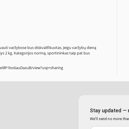
vauti varžybose bus diskvalifikuotas. Jeigu varžybų dieną
ys 2 kg. Kategorijos normą, sportininkas taip pat bus
z8e9lP1bo6auDazuB/view?usp=sharing
Stay updated — 
We'll send no more tha