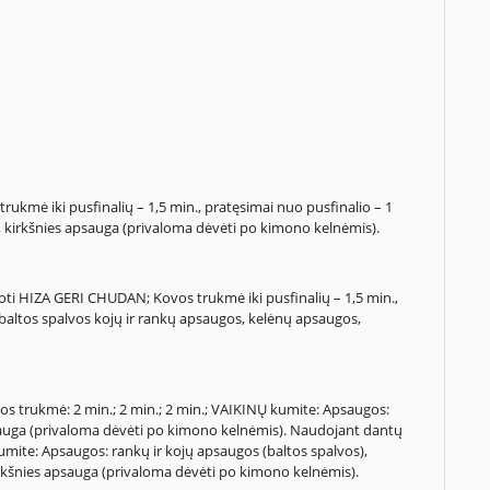
trukmė iki pusfinalių – 1,5 min., pratęsimai nuo pusfinalio – 1
s, kirkšnies apsauga (privaloma dėvėti po kimono kelnėmis).
oti HIZA GERI CHUDAN; Kovos trukmė iki pusfinalių – 1,5 min.,
, baltos spalvos kojų ir rankų apsaugos, kelėnų apsaugos,
vos trukmė: 2 min.; 2 min.; 2 min.; VAIKINŲ kumite: Apsaugos:
psauga (privaloma dėvėti po kimono kelnėmis). Naudojant dantų
ite: Apsaugos: rankų ir kojų apsaugos (baltos spalvos),
irkšnies apsauga (privaloma dėvėti po kimono kelnėmis).