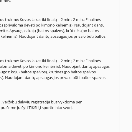
atomos.
s trukmė: Kovos laikas iki finalų – 2 min.; 2 min.; Finalinės
ugos (privaloma dėvėti po kimono kelnėmis). Naudojant dantų
te. Apsaugos: kojų (baltos spalvos), krūtinės (po baltos
 kelnėmis). Naudojant dantų apsaugas jos privalo būti baltos
s trukmė: Kovos laikas iki finalų – 2 min.; 2 min.; Finalinės
rivaloma dėvėti po kimono kelnėmis). Naudojant dantų apsaugas
os: kojų (baltos spalvos), krūtinės (po baltos spalvos
s). Naudojant dantų apsaugas jos privalo būti baltos spalvos
iau. Varžybų dalyvių registracija bus vykdoma per
 prašome įrašyti TIKSLŲ sportininko svorį.