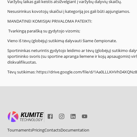
Varžybų laikas gali keistis atsižvelgiant į varžybų dalyvių skaičių.
Nesusirinkus kovotojų skaičiui į kategoriją jos gali būti apjungiamos.
MANDATINEI KOMISIJAI PRIVALOMA PATEIKTI:
Tvarkingą paraišką su gydytojo vizomis;
Vieno iš tėvų (globėjų) sutikimą dalyvauti šiame čempionate.
Sportininkas neturintis gydytojo leidimo ar tėvų (globėjų) sutikimo daly
sportininko svoris (su sportine apranga liemene ir kojų apsaugomis) virš
diskvalifikuotas.
Tėvų sutikimas: https://drive.google.com/file/d/1Aa0LLLKHVhD4XQN
Tournaments
Pricing
Contacts
Documentation