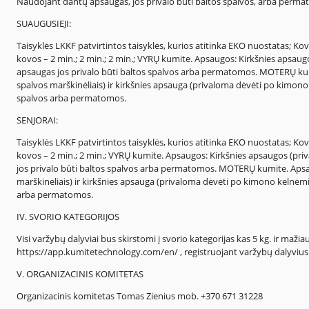
Naudojant dantų apsaugas, jos privalo būti baltos spalvos, arba perm
SUAUGUSIEJI:
Taisyklės LKKF patvirtintos taisyklės, kurios atitinka EKO nuostatas; Kovo
kovos – 2 min.; 2 min.; 2 min.; VYRŲ kumite. Apsaugos: Kirkšnies apsa
apsaugas jos privalo būti baltos spalvos arba permatomos. MOTERŲ kumi
spalvos marškinėliais) ir kirkšnies apsauga (privaloma dėvėti po kimono
spalvos arba permatomos.
SENJORAI:
Taisyklės LKKF patvirtintos taisyklės, kurios atitinka EKO nuostatas; Kovo
kovos – 2 min.; 2 min.; VYRŲ kumite. Apsaugos: Kirkšnies apsaugos (p
jos privalo būti baltos spalvos arba permatomos. MOTERŲ kumite. Apsaug
marškinėliais) ir kirkšnies apsauga (privaloma dėvėti po kimono kelnėmi
arba permatomos.
IV. SVORIO KATEGORIJOS
Visi varžybų dalyviai bus skirstomi į svorio kategorijas kas 5 kg. ir maž
https://app.kumitetechnology.com/en/ , registruojant varžybų dalyvius
V. ORGANIZACINIS KOMITETAS
Organizacinis komitetas Tomas Zienius mob. +370 671 31228