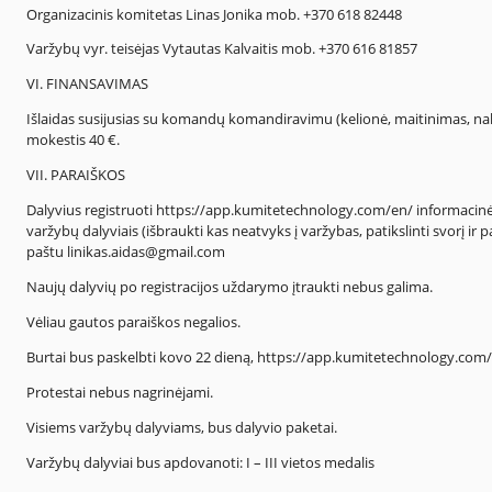
Organizacinis komitetas Linas Jonika mob. +370 618 82448
Varžybų vyr. teisėjas Vytautas Kalvaitis mob. +370 616 81857
VI. FINANSAVIMAS
Išlaidas susijusias su komandų komandiravimu (kelionė, maitinimas, nak
mokestis 40 €.
VII. PARAIŠKOS
Dalyvius registruoti https://app.kumitetechnology.com/en/ informacinėj
varžybų dalyviais (išbraukti kas neatvyks į varžybas, patikslinti svorį ir pa
paštu linikas.aidas@gmail.com
Naujų dalyvių po registracijos uždarymo įtraukti nebus galima.
Vėliau gautos paraiškos negalios.
Burtai bus paskelbti kovo 22 dieną, https://app.kumitetechnology.com
Protestai nebus nagrinėjami.
Visiems varžybų dalyviams, bus dalyvio paketai.
Varžybų dalyviai bus apdovanoti: I – III vietos medalis