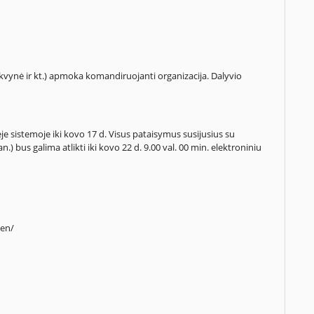
vynė ir kt.) apmoka komandiruojanti organizacija. Dalyvio
e sistemoje iki kovo 17 d. Visus pataisymus susijusius su
n.) bus galima atlikti iki kovo 22 d. 9.00 val. 00 min. elektroniniu
/en/