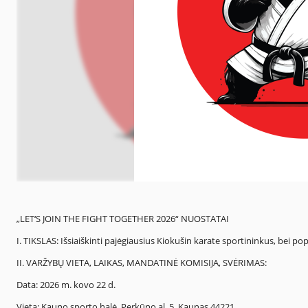
„LET‘S JOIN THE FIGHT TOGETHER 2026“ NUOSTATAI
I. TIKSLAS: Išsiaiškinti pajėgiausius Kiokušin karate sportininkus, bei p
II. VARŽYBŲ VIETA, LAIKAS, MANDATINĖ KOMISIJA, SVĖRIMAS:
Data: 2026 m. kovo 22 d.
Vieta: Kauno sporto halė, Perkūno al. 5, Kaunas 44221