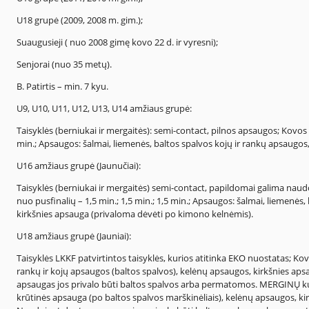
U18 grupė (2009, 2008 m. gim.);
Suaugusieji ( nuo 2008 gimę kovo 22 d. ir vyresni);
Senjorai (nuo 35 metų).
B. Patirtis – min. 7 kyu.
U9, U10, U11, U12, U13, U14 amžiaus grupė:
Taisyklės (berniukai ir mergaitės): semi-contact, pilnos apsaugos; Kovos 
min.; Apsaugos: šalmai, liemenės, baltos spalvos kojų ir rankų apsaugo
U16 amžiaus grupė (Jaunučiai):
Taisyklės (berniukai ir mergaitės) semi-contact, papildomai galima naud
nuo pusfinalių – 1,5 min.; 1,5 min.; 1,5 min.; Apsaugos: šalmai, liemenės
kirkšnies apsauga (privaloma dėvėti po kimono kelnėmis).
U18 amžiaus grupė (Jauniai):
Taisyklės LKKF patvirtintos taisyklės, kurios atitinka EKO nuostatas; Ko
rankų ir kojų apsaugos (baltos spalvos), kelėnų apsaugos, kirkšnies a
apsaugas jos privalo būti baltos spalvos arba permatomos. MERGINŲ kum
krūtinės apsauga (po baltos spalvos marškinėliais), kelėnų apsaugos, k