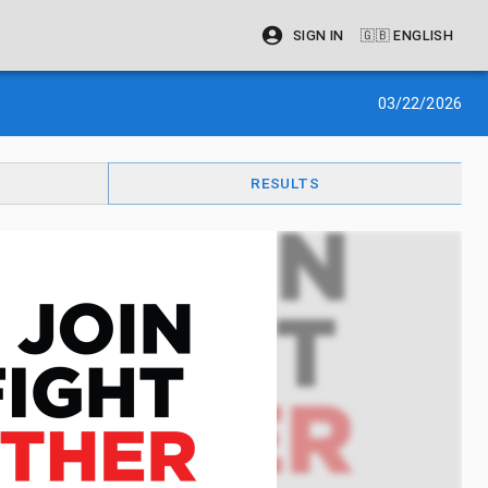
SIGN IN
🇬🇧
ENGLISH
03/22/2026
RESULTS