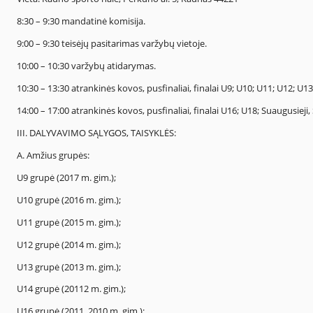
8:30 – 9:30 mandatinė komisija.
9:00 – 9:30 teisėjų pasitarimas varžybų vietoje.
10:00 – 10:30 varžybų atidarymas.
10:30 – 13:30 atrankinės kovos, pusfinaliai, finalai U9; U10; U11; U12; U1
14:00 – 17:00 atrankinės kovos, pusfinaliai, finalai U16; U18; Suaugusieji,
III. DALYVAVIMO SĄLYGOS, TAISYKLĖS:
A. Amžius grupės:
U9 grupė (2017 m. gim.);
U10 grupė (2016 m. gim.);
U11 grupė (2015 m. gim.);
U12 grupė (2014 m. gim.);
U13 grupė (2013 m. gim.);
U14 grupė (20112 m. gim.);
U16 grupė (2011, 2010 m. gim.);