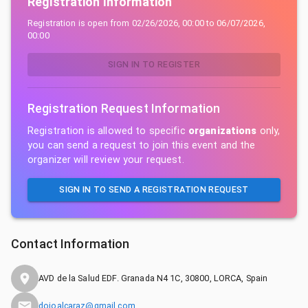
Registration Information
Registration is open from
02/26/2026, 00:00
to
06/07/2026,
00:00
SIGN IN TO REGISTER
Registration Request Information
Registration is allowed to specific
organizations
only,
you can send a request to join this event and the
organizer will review your request.
SIGN IN TO SEND A REGISTRATION REQUEST
Contact Information
AVD de la Salud EDF. Granada N4 1C, 30800, LORCA, Spain
dojoalcaraz@gmail.com