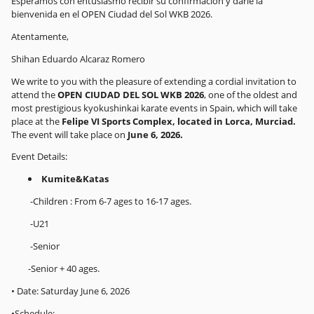
Esperamos con entusiasmo recibir su confirmación y darle la
bienvenida en el OPEN Ciudad del Sol WKB 2026.
Atentamente,
Shihan Eduardo Alcaraz Romero
We write to you with the pleasure of extending a cordial invitation to
attend the
OPEN CIUDAD DEL SOL WKB 2026
, one of the oldest and
most prestigious kyokushinkai karate events in Spain, which will take
place at the
Felipe VI Sports Complex, located in Lorca, Murciad.
The event will take place on
June 6, 2026.
Event Details:
Kumite&Katas
-Children : From 6-7 ages to 16-17 ages.
-U21
-Senior
-Senior + 40 ages.
• Date: Saturday June 6, 2026
•Schedule: