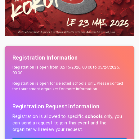
Registration Information
Registration is open from
02/15/2026, 00:00
to
05/24/2026,
00:00
Registration is open for selected schools only. Please contact
the tournament organizer for more information.
Registration Request Information
Registration is allowed to specific
schools
only, you
can send a request to join this event and the
organizer will review your request.