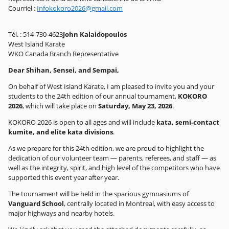
Courriel :
Infokokoro2026@gmail.com
Tél. : 514-730-4623
John Kalaidopoulos
West Island Karate
WKO Canada Branch Representative
Dear Shihan, Sensei, and Sempai,
On behalf of West Island Karate, I am pleased to invite you and your
students to the 24th edition of our annual tournament,
KOKORO
2026
, which will take place on
Saturday, May 23, 2026
.
KOKORO 2026 is open to all ages and will include
kata, semi-contact
kumite, and elite kata divisions
.
As we prepare for this 24th edition, we are proud to highlight the
dedication of our volunteer team — parents, referees, and staff — as
well as the integrity, spirit, and high level of the competitors who have
supported this event year after year.
The tournament will be held in the spacious gymnasiums of
Vanguard School
, centrally located in Montreal, with easy access to
major highways and nearby hotels.