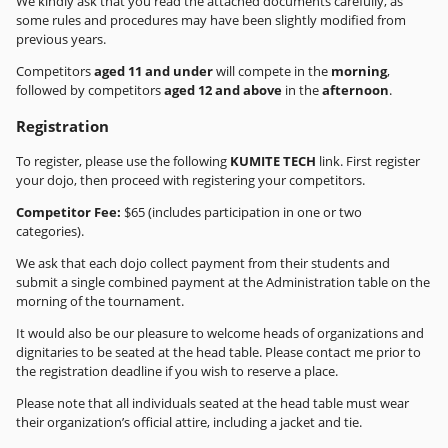
We kindly ask that you read the attached documents carefully, as
some rules and procedures may have been slightly modified from
previous years.
Competitors
aged 11 and under
will compete in the
morning
,
followed by competitors
aged 12 and above
in the
afternoon
.
Registration
To register, please use the following
KUMITE TECH
link. First register
your dojo, then proceed with registering your competitors.
Competitor Fee:
$65 (includes participation in one or two
categories).
We ask that each dojo collect payment from their students and
submit a single combined payment at the Administration table on the
morning of the tournament.
It would also be our pleasure to welcome heads of organizations and
dignitaries to be seated at the head table. Please contact me prior to
the registration deadline if you wish to reserve a place.
Please note that all individuals seated at the head table must wear
their organization’s official attire, including a jacket and tie.