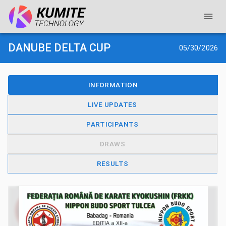
DANUBE DELTA CUP
05/30/2026
INFORMATION
LIVE UPDATES
PARTICIPANTS
DRAWS
RESULTS