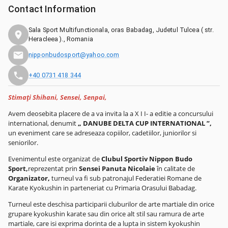
Contact Information
Sala Sport Multifunctionala, oras Babadag, Judetul Tulcea ( str.
Heracleea )., Romania
nipponbudosport@yahoo.com
+40 0731 418 344
Stimaţi Shihani, Sensei, Senpai,
Avem deosebita placere de a va invita la a X I I- a editie a concursului
international, denumit
„ DANUBE DELTA CUP INTERNATIONAL ”,
un eveniment care se adreseaza copiilor, cadetiilor, juniorilor si
seniorilor.
Evenimentul este organizat de
Clubul Sportiv Nippon Budo
Sport,
reprezentat prin
Sensei Panuta Nicolaie
în calitate de
Organizator,
turneul va fi sub patronajul Federatiei Romane de
Karate Kyokushin in parteneriat cu Primaria Orasului Babadag.
Turneul este deschisa participarii cluburilor de arte martiale din orice
grupare kyokushin karate sau din orice alt stil sau ramura de arte
martiale, care isi exprima dorinta de a lupta in sistem kyokushin