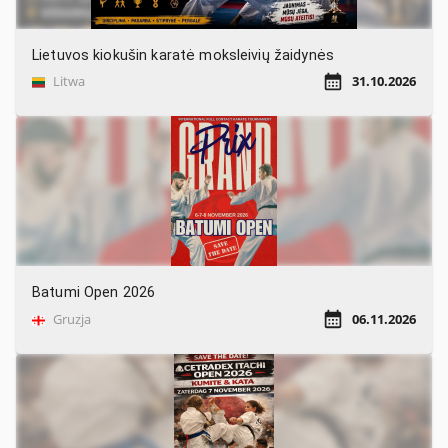
Lietuvos kiokušin karatė moksleivių žaidynės
Litwa
31.10.2026
Batumi Open 2026
Gruzja
06.11.2026